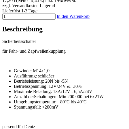
17,20 €
(Netto 14,45 €)
inkl. 19% MwSt.
zzgl. Versandkosten
Lagernd
Lieferfrist 1-3 Tage
In den Warenkorb
Beschreibung
Sicherheitsschalter
für Fahr- und Zapfwellenkupplung
Gewinde: M14x1,0
Ausführung: schließer
Betriebsleistung: 20N bis -5N
Betriebsspannung: 12V/24V & -30%
Maximale Beladung: 13A/12V - 6,5A/24V
Anzahl derSchaltungen: Min 200.000 bei 6x21W
Umgebungstemperatur: +80°C bis 40°C
Spannungsfall: <200mV
passend für Deutz