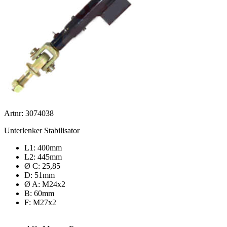
Artnr: 3074038
Unterlenker Stabilisator
L1: 400mm
L2: 445mm
Ø C: 25,85
D: 51mm
Ø A: M24x2
B: 60mm
F: M27x2