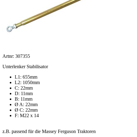
Artnr: 307355
Unterlenker Stabilisator
L1: 655mm
L2: 1050mm
C: 22mm
D: 11mm
B: 11mm
Ø A: 22mm
Ø C: 22mm
F: M22 x 14
z.B. passend für die Massey Ferguson Traktoren