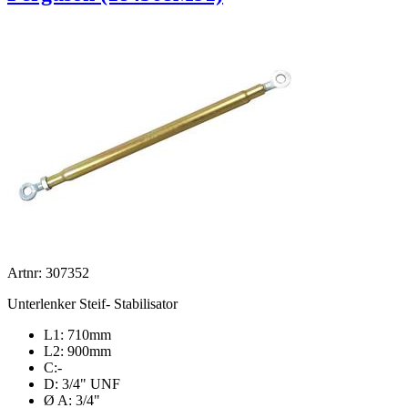
Artnr: 307352
Unterlenker Steif- Stabilisator
L1: 710mm
L2: 900mm
C:-
D: 3/4" UNF
Ø A: 3/4"