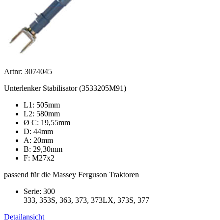
Artnr: 3074045
Unterlenker Stabilisator (3533205M91)
L1: 505mm
L2: 580mm
Ø C: 19,55mm
D: 44mm
A: 20mm
B: 29,30mm
F: M27x2
passend für die Massey Ferguson Traktoren
Serie: 300
333, 353S, 363, 373, 373LX, 373S, 377
Detailansicht