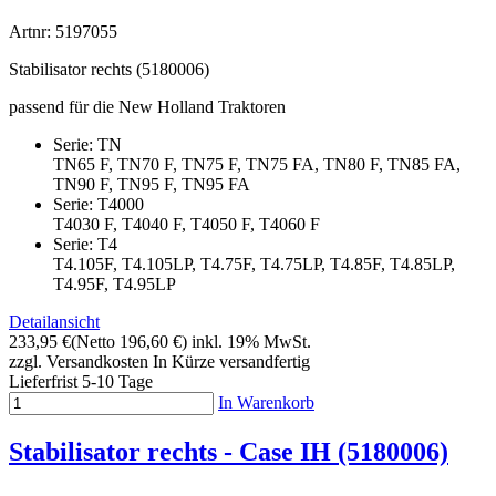
Artnr: 5197055
Stabilisator rechts (5180006)
passend für die New Holland Traktoren
Serie: TN
TN65 F, TN70 F, TN75 F, TN75 FA, TN80 F, TN85 FA,
TN90 F, TN95 F, TN95 FA
Serie: T4000
T4030 F, T4040 F, T4050 F, T4060 F
Serie: T4
T4.105F, T4.105LP, T4.75F, T4.75LP, T4.85F, T4.85LP,
T4.95F, T4.95LP
Detailansicht
233,95 €
(Netto 196,60 €)
inkl. 19% MwSt.
zzgl. Versandkosten
In Kürze versandfertig
Lieferfrist 5-10 Tage
In Warenkorb
Stabilisator rechts - Case IH (5180006)