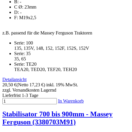
B: -
C Ø: 23mm
D: -
F: M19x2,5
z.B. passend für die Massey Ferguson Traktoren
Serie: 100
135, 135V, 148, 152, 152F, 152S, 152V
Serie: 35
35, 65
Serie: TE20
TEA20, TED20, TEF20, TEH20
Detailansicht
20,50 €
(Netto 17,23 €)
inkl. 19% MwSt.
zzgl. Versandkosten
Lagernd
Lieferfrist 1-3 Tage
In Warenkorb
Stabilisator 700 bis 900mm - Massey
Ferguson (3380703M91)