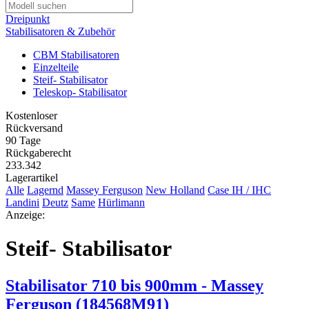
Dreipunkt
Stabilisatoren & Zubehör
CBM Stabilisatoren
Einzelteile
Steif- Stabilisator
Teleskop- Stabilisator
Kostenloser
Rückversand
90 Tage
Rückgaberecht
233.342
Lagerartikel
Alle
Lagernd
Massey Ferguson
New Holland
Case IH / IHC
Landini
Deutz
Same
Hürlimann
Anzeige:
Steif- Stabilisator
Stabilisator 710 bis 900mm - Massey
Ferguson (184568M91)