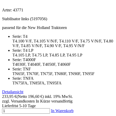
Artnr: 43771
Stabilisator links (5197056)
passend für die New Holland Traktoren
Serie: T4
T4.100 V/F, T4.105 V/N/F, T4.110 V/F, T4.75 V/N/F, T4.80
V/F, T4.85 V/N/F, T4.90 V/F, T4.95 V/N/F
Serie: T4 LP
T4.105 LP, T4.75 LP, T4.85 LP, T4.95 LP
Serie: T4000F
T4030F, T4040F, T4050F, T4060F
Serie: TNF
TN65F, TN70F, TN75F, TN80F, TN90F, TN95F
Serie: TNFA
TN75FA, TN85FA, TN95FA
Detailansicht
233,95 €
(Netto 196,60 €)
inkl. 19% MwSt.
zzgl. Versandkosten
In Kürze versandfertig
Lieferfrist 5-10 Tage
In Warenkorb