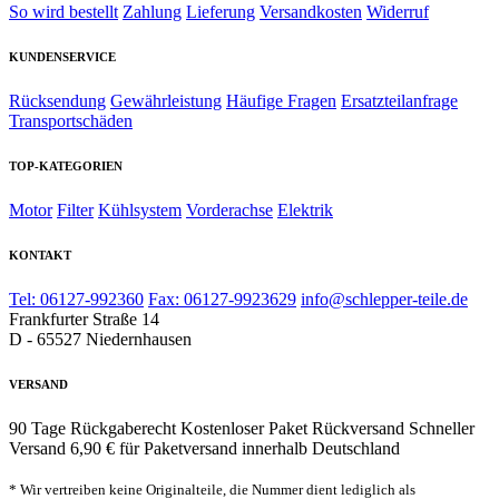
So wird bestellt
Zahlung
Lieferung
Versandkosten
Widerruf
KUNDENSERVICE
Rücksendung
Gewährleistung
Häufige Fragen
Ersatzteilanfrage
Transportschäden
TOP-KATEGORIEN
Motor
Filter
Kühlsystem
Vorderachse
Elektrik
KONTAKT
Tel: 06127-992360
Fax: 06127-9923629
info@schlepper-teile.de
Frankfurter Straße 14
D - 65527 Niedernhausen
VERSAND
90 Tage Rückgaberecht
Kostenloser Paket Rückversand
Schneller
Versand
6,90 € für Paketversand innerhalb Deutschland
* Wir vertreiben keine Originalteile, die Nummer dient lediglich als