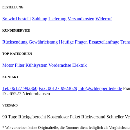
BESTELLUNG
So wird bestellt
Zahlung
Lieferung
Versandkosten
Widerruf
KUNDENSERVICE
Rücksendung
Gewährleistung
Häufige Fragen
Ersatzteilanfrage
Tran
TOP-KATEGORIEN
Motor
Filter
Kühlsystem
Vorderachse
Elektrik
KONTAKT
Tel: 06127-992360
Fax: 06127-9923629
info@schlepper-teile.de
Fra
D - 65527 Niedernhausen
VERSAND
90 Tage Rückgaberecht
Kostenloser Paket Rückversand
Schneller Ve
* Wir vertreiben keine Originalteile, die Nummer dient lediglich als Vergleichsn