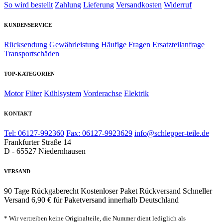
So wird bestellt
Zahlung
Lieferung
Versandkosten
Widerruf
KUNDENSERVICE
Rücksendung
Gewährleistung
Häufige Fragen
Ersatzteilanfrage
Transportschäden
TOP-KATEGORIEN
Motor
Filter
Kühlsystem
Vorderachse
Elektrik
KONTAKT
Tel: 06127-992360
Fax: 06127-9923629
info@schlepper-teile.de
Frankfurter Straße 14
D - 65527 Niedernhausen
VERSAND
90 Tage Rückgaberecht
Kostenloser Paket Rückversand
Schneller
Versand
6,90 € für Paketversand innerhalb Deutschland
* Wir vertreiben keine Originalteile, die Nummer dient lediglich als