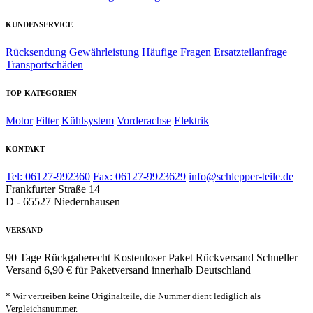
KUNDENSERVICE
Rücksendung
Gewährleistung
Häufige Fragen
Ersatzteilanfrage
Transportschäden
TOP-KATEGORIEN
Motor
Filter
Kühlsystem
Vorderachse
Elektrik
KONTAKT
Tel: 06127-992360
Fax: 06127-9923629
info@schlepper-teile.de
Frankfurter Straße 14
D - 65527 Niedernhausen
VERSAND
90 Tage Rückgaberecht
Kostenloser Paket Rückversand
Schneller
Versand
6,90 € für Paketversand innerhalb Deutschland
* Wir vertreiben keine Originalteile, die Nummer dient lediglich als
Vergleichsnummer.