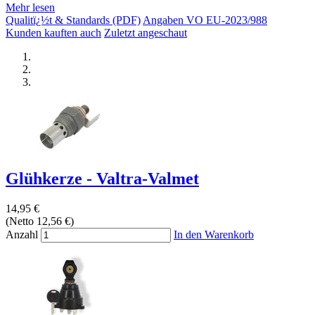
Mehr lesen
Qualitï¿½t & Standards (PDF)
Angaben VO EU-2023/988
Kunden kauften auch
Zuletzt angeschaut
Glühkerze - Valtra-Valmet
14,95 €
(Netto 12,56 €)
Anzahl
In den Warenkorb