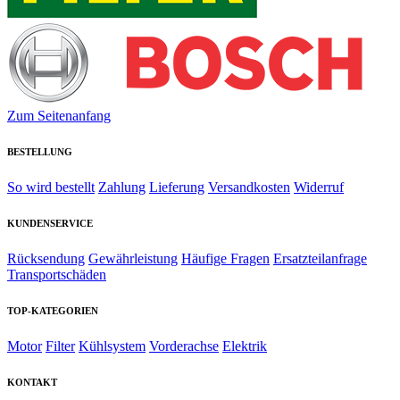
Zum Seitenanfang
BESTELLUNG
So wird bestellt
Zahlung
Lieferung
Versandkosten
Widerruf
KUNDENSERVICE
Rücksendung
Gewährleistung
Häufige Fragen
Ersatzteilanfrage
Transportschäden
TOP-KATEGORIEN
Motor
Filter
Kühlsystem
Vorderachse
Elektrik
KONTAKT