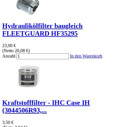
Hydraulikölfilter baugleich
FLEETGUARD HF35295
23,90 €
(Netto 20,08 €)
Anzahl
In den Warenkorb
Kraftstofffilter - IHC Case IH
(3044506R93,...
3,50 €