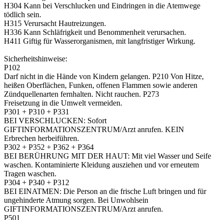
H304 Kann bei Verschlucken und Eindringen in die Atemwege
tödlich sein.
H315 Verursacht Hautreizungen.
H336 Kann Schläfrigkeit und Benommenheit verursachen.
H411 Giftig für Wasserorganismen, mit langfristiger Wirkung.
Sicherheitshinweise:
P102
Darf nicht in die Hände von Kindern gelangen. P210 Von Hitze,
heißen Oberflächen, Funken, offenen Flammen sowie anderen
Zünd­quellenarten fernhalten. Nicht rauchen. P273
Freisetzung in die Umwelt vermeiden.
P301 + P310 + P331
BEI VERSCHLUCKEN: Sofort
GIFTINFORMATIONSZENTRUM/Arzt anrufen. KEIN
Erbrechen herbeiführen.
P302 + P352 + P362 + P364
BEI BERÜHRUNG MIT DER HAUT: Mit viel Wasser und Seife
waschen. Kontaminierte Kleidung ausziehen und vor erneutem
Tragen waschen.
P304 + P340 + P312
BEI EINATMEN: Die Person an die frische Luft bringen und für
ungehinderte Atmung sorgen. Bei Unwohlsein
GIFTINFORMATIONSZENTRUM/Arzt anrufen.
P501