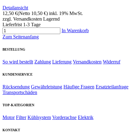
Detailansicht
12,50 €
(Netto 10,50 €)
inkl. 19% MwSt.
zzgl. Versandkosten
Lagernd
Lieferfrist 1-3 Tage
In Warenkorb
Zum Seitenanfang
BESTELLUNG
So wird bestellt
Zahlung
Lieferung
Versandkosten
Widerruf
KUNDENSERVICE
Rücksendung
Gewährleistung
Häufige Fragen
Ersatzteilanfrage
Transportschäden
TOP-KATEGORIEN
Motor
Filter
Kühlsystem
Vorderachse
Elektrik
KONTAKT