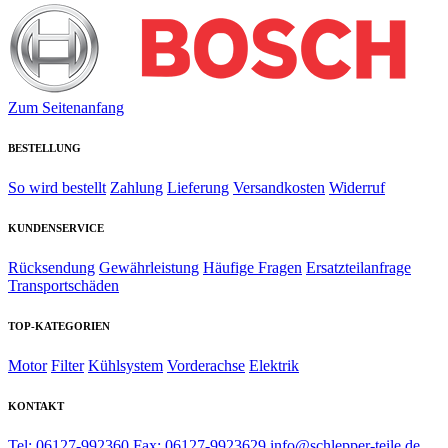
Zum Seitenanfang
BESTELLUNG
So wird bestellt
Zahlung
Lieferung
Versandkosten
Widerruf
KUNDENSERVICE
Rücksendung
Gewährleistung
Häufige Fragen
Ersatzteilanfrage
Transportschäden
TOP-KATEGORIEN
Motor
Filter
Kühlsystem
Vorderachse
Elektrik
KONTAKT
Tel: 06127-992360
Fax: 06127-9923629
info@schlepper-teile.de