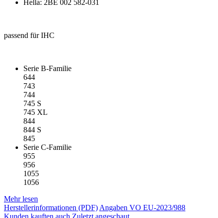
Hella: 2BE 002 582-031
passend für IHC
Serie B-Familie
644
743
744
745 S
745 XL
844
844 S
845
Serie C-Familie
955
956
1055
1056
Mehr lesen
Herstellerinformationen (PDF)
Angaben VO EU-2023/988
Kunden kauften auch
Zuletzt angeschaut