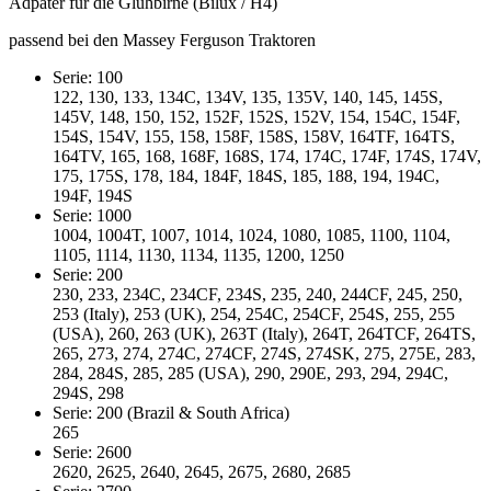
Adpater für die Glühbirne (Bilux / H4)
passend bei den Massey Ferguson Traktoren
Serie: 100
122, 130, 133, 134C, 134V, 135, 135V, 140, 145, 145S,
145V, 148, 150, 152, 152F, 152S, 152V, 154, 154C, 154F,
154S, 154V, 155, 158, 158F, 158S, 158V, 164TF, 164TS,
164TV, 165, 168, 168F, 168S, 174, 174C, 174F, 174S, 174V,
175, 175S, 178, 184, 184F, 184S, 185, 188, 194, 194C,
194F, 194S
Serie: 1000
1004, 1004T, 1007, 1014, 1024, 1080, 1085, 1100, 1104,
1105, 1114, 1130, 1134, 1135, 1200, 1250
Serie: 200
230, 233, 234C, 234CF, 234S, 235, 240, 244CF, 245, 250,
253 (Italy), 253 (UK), 254, 254C, 254CF, 254S, 255, 255
(USA), 260, 263 (UK), 263T (Italy), 264T, 264TCF, 264TS,
265, 273, 274, 274C, 274CF, 274S, 274SK, 275, 275E, 283,
284, 284S, 285, 285 (USA), 290, 290E, 293, 294, 294C,
294S, 298
Serie: 200 (Brazil & South Africa)
265
Serie: 2600
2620, 2625, 2640, 2645, 2675, 2680, 2685