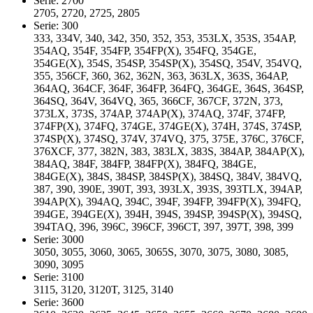
Serie: 2700
2705, 2720, 2725, 2805
Serie: 300
333, 334V, 340, 342, 350, 352, 353, 353LX, 353S, 354AP,
354AQ, 354F, 354FP, 354FP(X), 354FQ, 354GE,
354GE(X), 354S, 354SP, 354SP(X), 354SQ, 354V, 354VQ,
355, 356CF, 360, 362, 362N, 363, 363LX, 363S, 364AP,
364AQ, 364CF, 364F, 364FP, 364FQ, 364GE, 364S, 364SP,
364SQ, 364V, 364VQ, 365, 366CF, 367CF, 372N, 373,
373LX, 373S, 374AP, 374AP(X), 374AQ, 374F, 374FP,
374FP(X), 374FQ, 374GE, 374GE(X), 374H, 374S, 374SP,
374SP(X), 374SQ, 374V, 374VQ, 375, 375E, 376C, 376CF,
376XCF, 377, 382N, 383, 383LX, 383S, 384AP, 384AP(X),
384AQ, 384F, 384FP, 384FP(X), 384FQ, 384GE,
384GE(X), 384S, 384SP, 384SP(X), 384SQ, 384V, 384VQ,
387, 390, 390E, 390T, 393, 393LX, 393S, 393TLX, 394AP,
394AP(X), 394AQ, 394C, 394F, 394FP, 394FP(X), 394FQ,
394GE, 394GE(X), 394H, 394S, 394SP, 394SP(X), 394SQ,
394TAQ, 396, 396C, 396CF, 396CT, 397, 397T, 398, 399
Serie: 3000
3050, 3055, 3060, 3065, 3065S, 3070, 3075, 3080, 3085,
3090, 3095
Serie: 3100
3115, 3120, 3120T, 3125, 3140
Serie: 3600