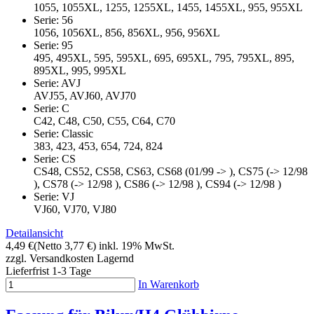
1055, 1055XL, 1255, 1255XL, 1455, 1455XL, 955, 955XL
Serie: 56
1056, 1056XL, 856, 856XL, 956, 956XL
Serie: 95
495, 495XL, 595, 595XL, 695, 695XL, 795, 795XL, 895,
895XL, 995, 995XL
Serie: AVJ
AVJ55, AVJ60, AVJ70
Serie: C
C42, C48, C50, C55, C64, C70
Serie: Classic
383, 423, 453, 654, 724, 824
Serie: CS
CS48, CS52, CS58, CS63, CS68 (01/99 -> ), CS75 (-> 12/98
), CS78 (-> 12/98 ), CS86 (-> 12/98 ), CS94 (-> 12/98 )
Serie: VJ
VJ60, VJ70, VJ80
Detailansicht
4,49 €
(Netto 3,77 €)
inkl. 19% MwSt.
zzgl. Versandkosten
Lagernd
Lieferfrist 1-3 Tage
In Warenkorb