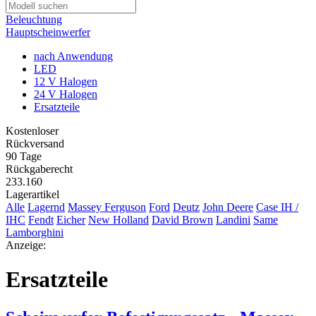
Beleuchtung
Hauptscheinwerfer
nach Anwendung
LED
12 V Halogen
24 V Halogen
Ersatzteile
Kostenloser
Rückversand
90 Tage
Rückgaberecht
233.160
Lagerartikel
Alle
Lagernd
Massey Ferguson
Ford
Deutz
John Deere
Case IH /
IHC
Fendt
Eicher
New Holland
David Brown
Landini
Same
Lamborghini
Anzeige:
Ersatzteile