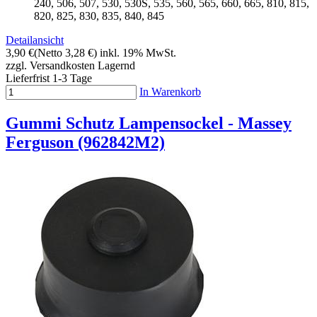
240, 506, 507, 530, 530S, 535, 560, 565, 660, 665, 810, 815,
820, 825, 830, 835, 840, 845
Detailansicht
3,90 €
(Netto 3,28 €)
inkl. 19% MwSt.
zzgl. Versandkosten
Lagernd
Lieferfrist 1-3 Tage
In Warenkorb
Gummi Schutz Lampensockel - Massey
Ferguson (962842M2)