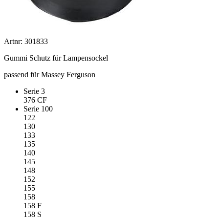
Artnr: 301833
Gummi Schutz für Lampensockel
passend für Massey Ferguson
Serie 3
376 CF
Serie 100
122
130
133
135
140
145
148
152
155
158
158 F
158 S