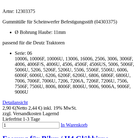
Artnr: 12303375
Gummitülle für Scheinwerfer Befestigungsstift (04303375)
Ø Bohrung Haube: 11mm
passend für die Deutz Traktoren
Serie: 06
10006, 10006F, 10006U, 13006, 16006, 2506, 3006, 3006F,
4006, 4006F/S, 4006U, 4506, 4506F, 4506US, 5006, 5006F,
5006U, 5206, 5206F, 5206U, 5506, 5506F, 5506U, 6006,
6006F, 6006U, 6206, 6206F, 6206U, 6806, 6806F, 6806U,
7006, 7006F, 7006U, 7206, 7206A, 7206F, 7206U, 7506,
7506F, 7506U, 8006, 8006F, 8006U, 9006, 9006A, 9006F,
9006U
Detailansicht
2,90 €
(Netto 2,44 €)
inkl. 19% MwSt.
zzgl. Versandkosten
Lagernd
Lieferfrist 1-3 Tage
In Warenkorb