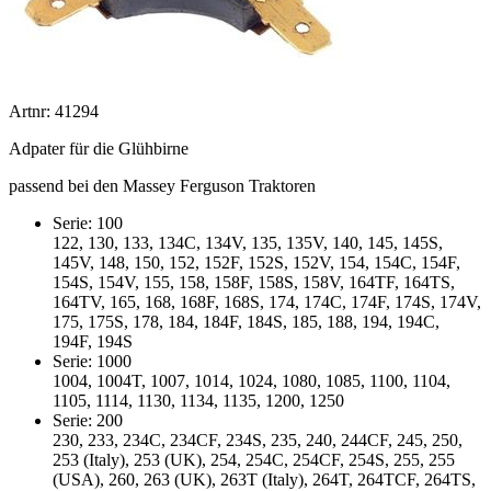
Artnr: 41294
Adpater für die Glühbirne
passend bei den Massey Ferguson Traktoren
Serie: 100
122, 130, 133, 134C, 134V, 135, 135V, 140, 145, 145S,
145V, 148, 150, 152, 152F, 152S, 152V, 154, 154C, 154F,
154S, 154V, 155, 158, 158F, 158S, 158V, 164TF, 164TS,
164TV, 165, 168, 168F, 168S, 174, 174C, 174F, 174S, 174V,
175, 175S, 178, 184, 184F, 184S, 185, 188, 194, 194C,
194F, 194S
Serie: 1000
1004, 1004T, 1007, 1014, 1024, 1080, 1085, 1100, 1104,
1105, 1114, 1130, 1134, 1135, 1200, 1250
Serie: 200
230, 233, 234C, 234CF, 234S, 235, 240, 244CF, 245, 250,
253 (Italy), 253 (UK), 254, 254C, 254CF, 254S, 255, 255
(USA), 260, 263 (UK), 263T (Italy), 264T, 264TCF, 264TS,