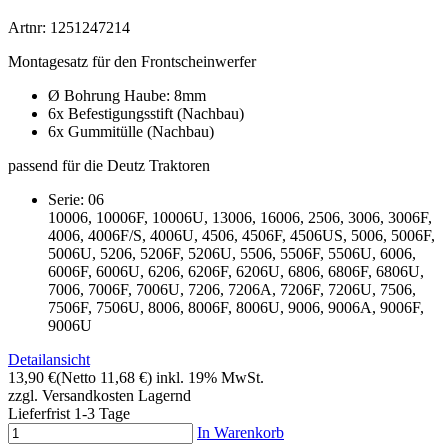
Artnr: 1251247214
Montagesatz für den Frontscheinwerfer
Ø Bohrung Haube: 8mm
6x Befestigungsstift (Nachbau)
6x Gummitülle (Nachbau)
passend für die Deutz Traktoren
Serie: 06
10006, 10006F, 10006U, 13006, 16006, 2506, 3006, 3006F,
4006, 4006F/S, 4006U, 4506, 4506F, 4506US, 5006, 5006F,
5006U, 5206, 5206F, 5206U, 5506, 5506F, 5506U, 6006,
6006F, 6006U, 6206, 6206F, 6206U, 6806, 6806F, 6806U,
7006, 7006F, 7006U, 7206, 7206A, 7206F, 7206U, 7506,
7506F, 7506U, 8006, 8006F, 8006U, 9006, 9006A, 9006F,
9006U
Detailansicht
13,90 €
(Netto 11,68 €)
inkl. 19% MwSt.
zzgl. Versandkosten
Lagernd
Lieferfrist 1-3 Tage
In Warenkorb