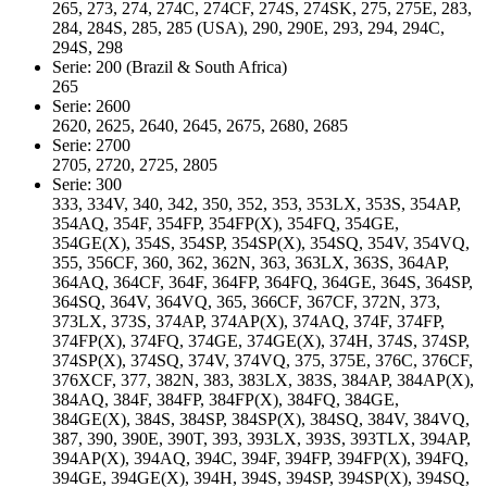
265, 273, 274, 274C, 274CF, 274S, 274SK, 275, 275E, 283,
284, 284S, 285, 285 (USA), 290, 290E, 293, 294, 294C,
294S, 298
Serie: 200 (Brazil & South Africa)
265
Serie: 2600
2620, 2625, 2640, 2645, 2675, 2680, 2685
Serie: 2700
2705, 2720, 2725, 2805
Serie: 300
333, 334V, 340, 342, 350, 352, 353, 353LX, 353S, 354AP,
354AQ, 354F, 354FP, 354FP(X), 354FQ, 354GE,
354GE(X), 354S, 354SP, 354SP(X), 354SQ, 354V, 354VQ,
355, 356CF, 360, 362, 362N, 363, 363LX, 363S, 364AP,
364AQ, 364CF, 364F, 364FP, 364FQ, 364GE, 364S, 364SP,
364SQ, 364V, 364VQ, 365, 366CF, 367CF, 372N, 373,
373LX, 373S, 374AP, 374AP(X), 374AQ, 374F, 374FP,
374FP(X), 374FQ, 374GE, 374GE(X), 374H, 374S, 374SP,
374SP(X), 374SQ, 374V, 374VQ, 375, 375E, 376C, 376CF,
376XCF, 377, 382N, 383, 383LX, 383S, 384AP, 384AP(X),
384AQ, 384F, 384FP, 384FP(X), 384FQ, 384GE,
384GE(X), 384S, 384SP, 384SP(X), 384SQ, 384V, 384VQ,
387, 390, 390E, 390T, 393, 393LX, 393S, 393TLX, 394AP,
394AP(X), 394AQ, 394C, 394F, 394FP, 394FP(X), 394FQ,
394GE, 394GE(X), 394H, 394S, 394SP, 394SP(X), 394SQ,