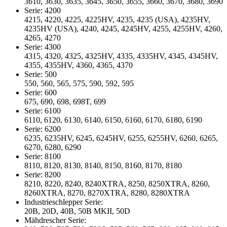
3610, 3630, 3635, 3645, 3650, 3655, 3660, 3670, 3680, 3690
Serie: 4200
4215, 4220, 4225, 4225HV, 4235, 4235 (USA), 4235HV,
4235HV (USA), 4240, 4245, 4245HV, 4255, 4255HV, 4260,
4265, 4270
Serie: 4300
4315, 4320, 4325, 4325HV, 4335, 4335HV, 4345, 4345HV,
4355, 4355HV, 4360, 4365, 4370
Serie: 500
550, 560, 565, 575, 590, 592, 595
Serie: 600
675, 690, 698, 698T, 699
Serie: 6100
6110, 6120, 6130, 6140, 6150, 6160, 6170, 6180, 6190
Serie: 6200
6235, 6235HV, 6245, 6245HV, 6255, 6255HV, 6260, 6265,
6270, 6280, 6290
Serie: 8100
8110, 8120, 8130, 8140, 8150, 8160, 8170, 8180
Serie: 8200
8210, 8220, 8240, 8240XTRA, 8250, 8250XTRA, 8260,
8260XTRA, 8270, 8270XTRA, 8280, 8280XTRA
Industrieschlepper Serie:
20B, 20D, 40B, 50B MKII, 50D
Mähdrescher Serie: