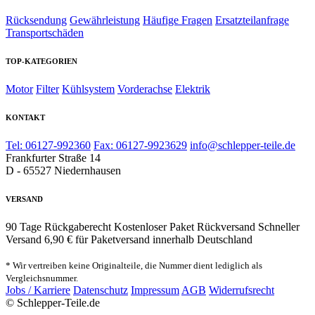
Rücksendung
Gewährleistung
Häufige Fragen
Ersatzteilanfrage
Transportschäden
TOP-KATEGORIEN
Motor
Filter
Kühlsystem
Vorderachse
Elektrik
KONTAKT
Tel: 06127-992360
Fax: 06127-9923629
info@schlepper-teile.de
Frankfurter Straße 14
D - 65527 Niedernhausen
VERSAND
90 Tage Rückgaberecht
Kostenloser Paket Rückversand
Schneller
Versand
6,90 € für Paketversand innerhalb Deutschland
* Wir vertreiben keine Originalteile, die Nummer dient lediglich als
Vergleichsnummer.
Jobs / Karriere
Datenschutz
Impressum
AGB
Widerrufsrecht
© Schlepper-Teile.de