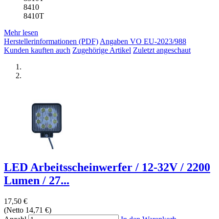
8410
8410T
Mehr lesen
Herstellerinformationen (PDF)
Angaben VO EU-2023/988
Kunden kauften auch
Zugehörige Artikel
Zuletzt angeschaut
LED Arbeitsscheinwerfer / 12-32V / 2200
Lumen / 27...
17,50 €
(Netto 14,71 €)