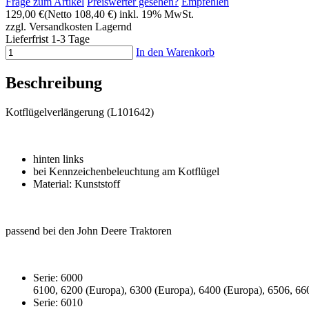
Frage zum Artikel
Preiswerter gesehen?
Empfehlen
129,00 €
(Netto 108,40 €)
inkl. 19% MwSt.
zzgl. Versandkosten
Lagernd
Lieferfrist 1-3 Tage
In den Warenkorb
Beschreibung
Kotflügelverlängerung (L101642)
hinten links
bei Kennzeichenbeleuchtung am Kotflügel
Material: Kunststoff
passend bei den John Deere Traktoren
Serie: 6000
6100, 6200 (Europa), 6300 (Europa), 6400 (Europa), 6506, 66
Serie: 6010