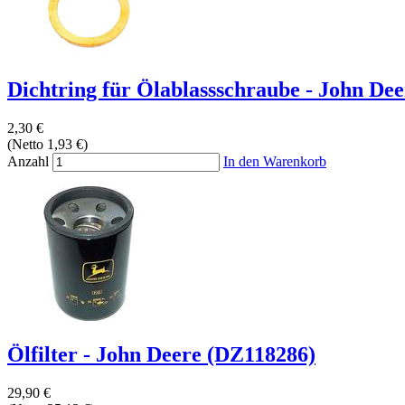
Dichtring für Ölablassschraube - John Deer
2,30 €
(Netto 1,93 €)
Anzahl
In den Warenkorb
Ölfilter - John Deere (DZ118286)
29,90 €