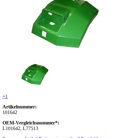
+1
Artikelnummer:
101642
OEM-Vergleichsnummer*:
L101642, L77513