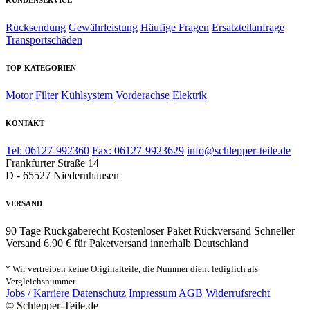
KUNDENSERVICE
Rücksendung
Gewährleistung
Häufige Fragen
Ersatzteilanfrage
Transportschäden
TOP-KATEGORIEN
Motor
Filter
Kühlsystem
Vorderachse
Elektrik
KONTAKT
Tel: 06127-992360
Fax: 06127-9923629
info@schlepper-teile.de
Frankfurter Straße 14
D - 65527 Niedernhausen
VERSAND
90 Tage Rückgaberecht
Kostenloser Paket Rückversand
Schneller
Versand
6,90 € für Paketversand innerhalb Deutschland
* Wir vertreiben keine Originalteile, die Nummer dient lediglich als
Vergleichsnummer.
Jobs / Karriere
Datenschutz
Impressum
AGB
Widerrufsrecht
© Schlepper-Teile.de