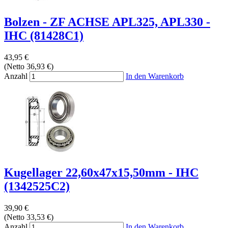
Bolzen - ZF ACHSE APL325, APL330 -
IHC (81428C1)
43,95 €
(Netto 36,93 €)
Anzahl
In den Warenkorb
Kugellager 22,60x47x15,50mm - IHC
(1342525C2)
39,90 €
(Netto 33,53 €)
Anzahl
In den Warenkorb