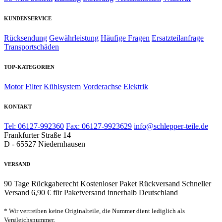
KUNDENSERVICE
Rücksendung
Gewährleistung
Häufige Fragen
Ersatzteilanfrage
Transportschäden
TOP-KATEGORIEN
Motor
Filter
Kühlsystem
Vorderachse
Elektrik
KONTAKT
Tel: 06127-992360
Fax: 06127-9923629
info@schlepper-teile.de
Frankfurter Straße 14
D - 65527 Niedernhausen
VERSAND
90 Tage Rückgaberecht
Kostenloser Paket Rückversand
Schneller
Versand
6,90 € für Paketversand innerhalb Deutschland
* Wir vertreiben keine Originalteile, die Nummer dient lediglich als
Vergleichsnummer.