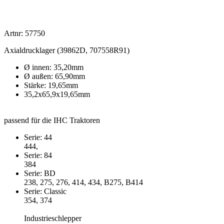
Artnr: 57750
Axialdrucklager (39862D, 707558R91)
Ø innen: 35,20mm
Ø außen: 65,90mm
Stärke: 19,65mm
35,2x65,9x19,65mm
passend für die IHC Traktoren
Serie: 44
444,
Serie: 84
384
Serie: BD
238, 275, 276, 414, 434, B275, B414
Serie: Classic
354, 374
Industrieschlepper