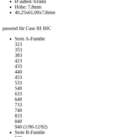
Ø außen: 61mm
Höhe: 7,8mm
40,25x61,00x7,8mm
passend für Case IH IHC
Serie A-Familie
323
353
383
423
433
440
453
533
540
633
640
733
740
833
840
940 (1/90-12/92)
Serie B-Familie