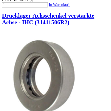
In Warenkorb
Drucklager Achsschenkel verstärkte
Achse - IHC (31411506R2)