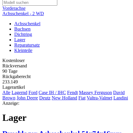
Vorderachse
Achsschenkel - 2 WD
Achsschenkel
Buchsen
Dichtring
Lager
Reparatursatz
Kleinteile
Kostenloser
Rückversand
90 Tage
Rückgaberecht
233.149
Lagerartikel
Alle
Lagernd
Ford
Case IH / IHC
Fendt
Massey Ferguson
David
Brown
John Deere
Deutz
New Holland
Fiat
Valtra-Valmet
Landini
Anzeige:
Lager