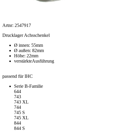
Artnr: 2547917
Drucklager Achsschenkel
Ø innen: 55mm
Ø außen: 82mm
Höhe: 22mm
verstärkteAusführung
passend für IHC
Serie B-Familie
644
743
743 XL
744
745 S
745 XL
844
844 S