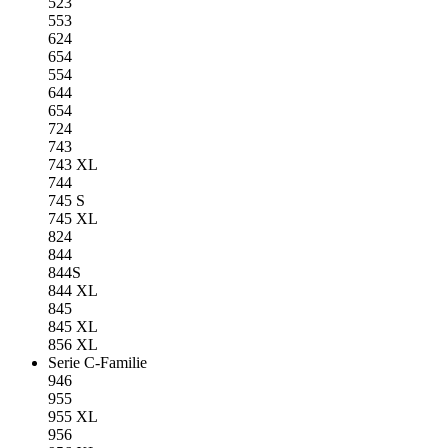
523
553
624
654
554
644
654
724
743
743 XL
744
745 S
745 XL
824
844
844S
844 XL
845
845 XL
856 XL
Serie C-Familie
946
955
955 XL
956