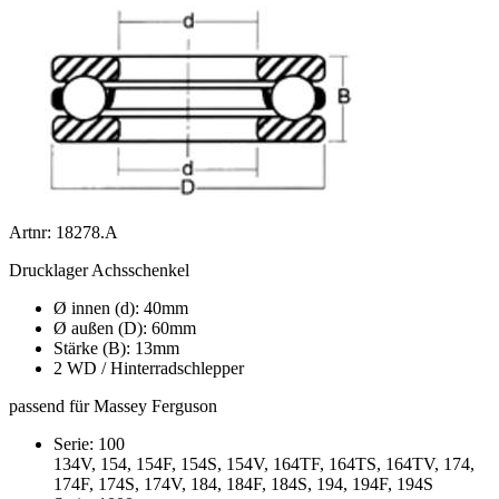
Artnr: 18278.A
Drucklager Achsschenkel
Ø innen (d): 40mm
Ø außen (D): 60mm
Stärke (B): 13mm
2 WD / Hinterradschlepper
passend für Massey Ferguson
Serie: 100
134V, 154, 154F, 154S, 154V, 164TF, 164TS, 164TV, 174,
174F, 174S, 174V, 184, 184F, 184S, 194, 194F, 194S