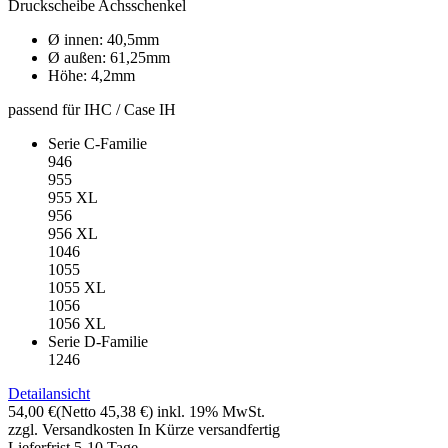
Druckscheibe Achsschenkel
Ø innen: 40,5mm
Ø außen: 61,25mm
Höhe: 4,2mm
passend für IHC / Case IH
Serie C-Familie
946
955
955 XL
956
956 XL
1046
1055
1055 XL
1056
1056 XL
Serie D-Familie
1246
Detailansicht
54,00 €
(Netto 45,38 €)
inkl. 19% MwSt.
zzgl. Versandkosten
In Kürze versandfertig
Lieferfrist 5-10 Tage