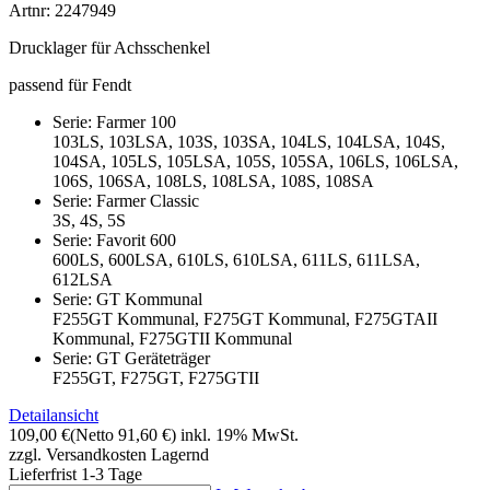
Artnr: 2247949
Drucklager für Achsschenkel
passend für Fendt
Serie: Farmer 100
103LS, 103LSA, 103S, 103SA, 104LS, 104LSA, 104S,
104SA, 105LS, 105LSA, 105S, 105SA, 106LS, 106LSA,
106S, 106SA, 108LS, 108LSA, 108S, 108SA
Serie: Farmer Classic
3S, 4S, 5S
Serie: Favorit 600
600LS, 600LSA, 610LS, 610LSA, 611LS, 611LSA,
612LSA
Serie: GT Kommunal
F255GT Kommunal, F275GT Kommunal, F275GTAII
Kommunal, F275GTII Kommunal
Serie: GT Geräteträger
F255GT, F275GT, F275GTII
Detailansicht
109,00 €
(Netto 91,60 €)
inkl. 19% MwSt.
zzgl. Versandkosten
Lagernd
Lieferfrist 1-3 Tage