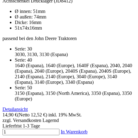
Achsschenkel Drucklager (JD8412)
Ø innen: 51mm
Ø außen: 74mm
Dicke: 16mm
51x74x16mm
passend bei den John Deere Traktoren
Serie: 30
3030, 3130, 3130 (Espana)
Serie: 40
1640 (Espana), 1640 (Europe), 1640F (Espana), 2040, 2040
(Espana), 2040 (Europe), 2040S (Espana), 2040S (Europe),
2140 (Espana), 2140 (Europe), 3040 (Europe), 3140
(Espana), 3140 (Europe), 3340 (Espana)
Serie: 50
3150 (Espana), 3150 (North America), 3350 (Espana), 3350
(Europe)
Detailansicht
14,90 €
(Netto 12,52 €)
inkl. 19% MwSt.
zzgl. Versandkosten
Lagernd
Lieferfrist 1-3 Tage
In Warenkorb