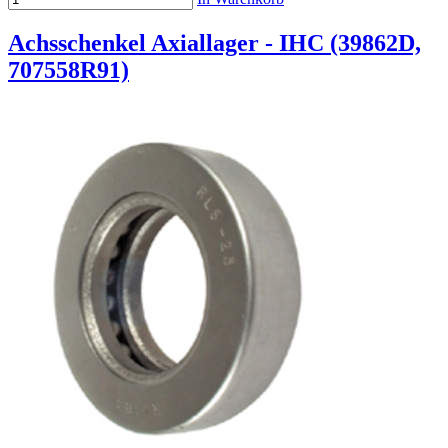
Achsschenkel Axiallager - IHC (39862D,
707558R91)