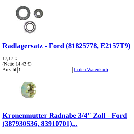
Radlagersatz - Ford (81825778, E2157T9)
17,17 €
(Netto 14,43 €)
Anzahl
In den Warenkorb
Kronenmutter Radnabe 3/4" Zoll - Ford
(387930S36, 83910701)...