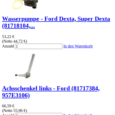
Wasserpumpe - Ford Dexta, Super Dexta
(81718104,...
53,22 €
(Netto 44,72 €)
Anzahl
In den Warenkorb
Achsschenkel links - Ford (81717384,
957E3106)
66,59 €
(Netto 55,96 €)