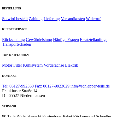
BESTELLUNG
So wird bestellt
Zahlung
Lieferung
Versandkosten
Widerruf
KUNDENSERVICE
Rücksendung
Gewährleistung
Häufige Fragen
Ersatzteilanfrage
Transportschäden
TOP-KATEGORIEN
Motor
Filter
Kühlsystem
Vorderachse
Elektrik
KONTAKT
Tel: 06127-992360
Fax: 06127-9923629
info@schlepper-teile.de
Frankfurter Straße 14
D - 65527 Niedernhausen
VERSAND
90 Tage Rückgaberecht
Kostenloser Paket Rückversand
Schneller