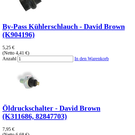
By-Pass Kühlerschlauch - David Brown
(K904196)
5,25 €
(Netto 4,41 €)
Anzahl
In den Warenkorb
Öldruckschalter - David Brown
(K311686, 82847703)
7,95 €
(Netto 6,68 €)