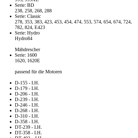
Serie: BD
238, 258, 268, 288
Serie: Classic
278, 353, 383, 423, 453, 454, 474, 553, 574, 654, 674, 724,
782, 824, E423
Serie: Hydro
Hydro84
Mähdrescher
Serie: 1600
1620, 1620E
passend für die Motoren
D-155 - I.H.
D-179 - I.H.
D-206 - I.H.
D-239 - I.H.
D-246 - I.H.
D-268 - I.H.
D-310 - I.H.
D-358 - I.H.
DT-239 - I.H.
DT-358 - I.H.