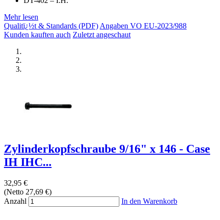
DT-402 – I.H.
Mehr lesen
Qualitï¿½t & Standards (PDF)
Angaben VO EU-2023/988
Kunden kauften auch
Zuletzt angeschaut
Zylinderkopfschraube 9/16" x 146 - Case
IH IHC...
32,95 €
(Netto 27,69 €)
Anzahl
In den Warenkorb