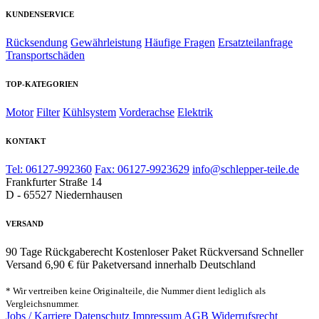
KUNDENSERVICE
Rücksendung
Gewährleistung
Häufige Fragen
Ersatzteilanfrage
Transportschäden
TOP-KATEGORIEN
Motor
Filter
Kühlsystem
Vorderachse
Elektrik
KONTAKT
Tel: 06127-992360
Fax: 06127-9923629
info@schlepper-teile.de
Frankfurter Straße 14
D - 65527 Niedernhausen
VERSAND
90 Tage Rückgaberecht
Kostenloser Paket Rückversand
Schneller
Versand
6,90 € für Paketversand innerhalb Deutschland
* Wir vertreiben keine Originalteile, die Nummer dient lediglich als
Vergleichsnummer.
Jobs / Karriere
Datenschutz
Impressum
AGB
Widerrufsrecht