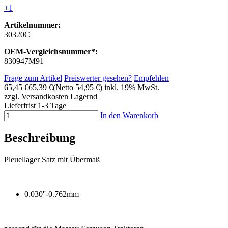
+1
Artikelnummer:
30320C
OEM-Vergleichsnummer*:
830947M91
Frage zum Artikel
Preiswerter gesehen?
Empfehlen
65,45 €
65,39 €
(Netto 54,95 €)
inkl. 19% MwSt.
zzgl. Versandkosten
Lagernd
Lieferfrist 1-3 Tage
In den Warenkorb
Beschreibung
Pleuellager Satz mit Übermaß
0.030''-0.762mm