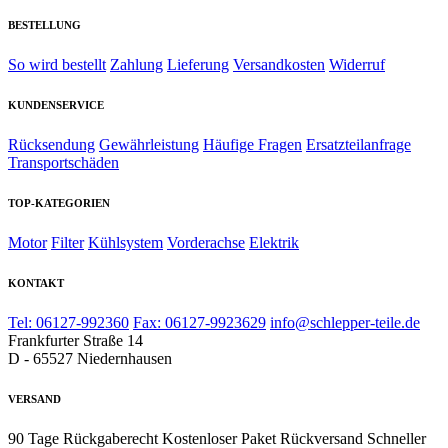
BESTELLUNG
So wird bestellt
Zahlung
Lieferung
Versandkosten
Widerruf
KUNDENSERVICE
Rücksendung
Gewährleistung
Häufige Fragen
Ersatzteilanfrage
Transportschäden
TOP-KATEGORIEN
Motor
Filter
Kühlsystem
Vorderachse
Elektrik
KONTAKT
Tel: 06127-992360
Fax: 06127-9923629
info@schlepper-teile.de
Frankfurter Straße 14
D - 65527 Niedernhausen
VERSAND
90 Tage Rückgaberecht
Kostenloser Paket Rückversand
Schneller