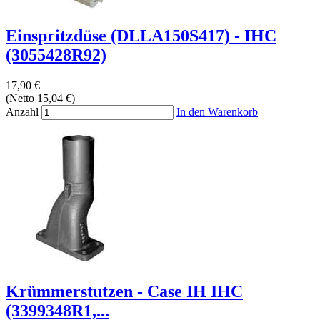
Einspritzdüse (DLLA150S417) - IHC
(3055428R92)
17,90 €
(Netto 15,04 €)
Anzahl
In den Warenkorb
Krümmerstutzen - Case IH IHC
(3399348R1,...