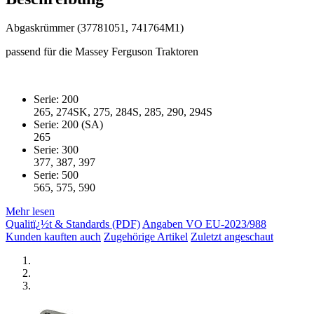
Abgaskrümmer (37781051, 741764M1)
passend für die Massey Ferguson Traktoren
Serie: 200
265, 274SK, 275, 284S, 285, 290, 294S
Serie: 200 (SA)
265
Serie: 300
377, 387, 397
Serie: 500
565, 575, 590
Mehr lesen
Qualitï¿½t & Standards (PDF)
Angaben VO EU-2023/988
Kunden kauften auch
Zugehörige Artikel
Zuletzt angeschaut