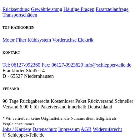
Rücksendung
Gewährleistung
Häufige Fragen
Ersatzteilanfrage
Transportschäden
TOP-KATEGORIEN
Motor
Filter
Kühlsystem
Vorderachse
Elektrik
KONTAKT
Tel: 06127-992360
Fax: 06127-9923629
info@schlepper-teile.de
Frankfurter Straße 14
D - 65527 Niedernhausen
VERSAND
90 Tage Rückgaberecht
Kostenloser Paket Rückversand
Schneller
Versand
6,90 € für Paketversand innerhalb Deutschland
* Wir vertreiben keine Originalteile, die Nummer dient lediglich als
Vergleichsnummer.
Jobs / Karriere
Datenschutz
Impressum
AGB
Widerrufsrecht
© Schlepper-Teile.de