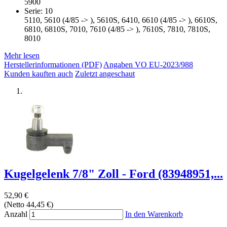
5900
Serie: 10
5110, 5610 (4/85 -> ), 5610S, 6410, 6610 (4/85 -> ), 6610S,
6810, 6810S, 7010, 7610 (4/85 -> ), 7610S, 7810, 7810S,
8010
Mehr lesen
Herstellerinformationen (PDF)
Angaben VO EU-2023/988
Kunden kauften auch
Zuletzt angeschaut
Kugelgelenk 7/8" Zoll - Ford (83948951,...
52,90 €
(Netto 44,45 €)
Anzahl
In den Warenkorb