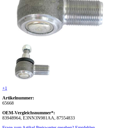
+1
Artikelnummer:
65668
OEM-Vergleichsnummer*:
83948964, E3NN3N981AA, 87554833
Frage zum Artikel
Preiswerter gesehen?
Empfehlen