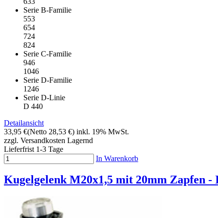
633
Serie B-Familie
553
654
724
824
Serie C-Familie
946
1046
Serie D-Familie
1246
Serie D-Linie
D 440
Detailansicht
33,95 €
(Netto 28,53 €)
inkl. 19% MwSt.
zzgl. Versandkosten
Lagernd
Lieferfrist 1-3 Tage
In Warenkorb
Kugelgelenk M20x1,5 mit 20mm Zapfen -