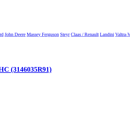
rd
John Deere
Massey Ferguson
Steyr
Claas / Renault
Landini
Valtra-
IHC (3146035R91)