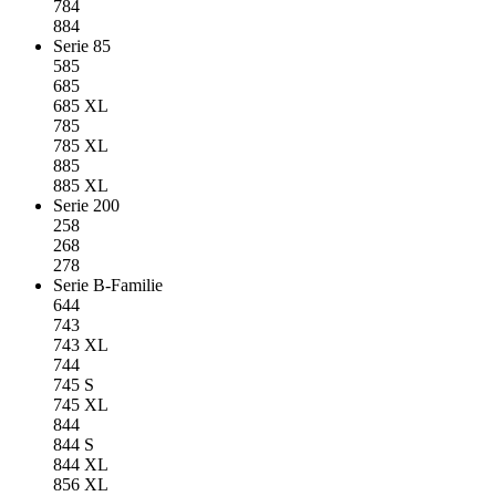
784
884
Serie 85
585
685
685 XL
785
785 XL
885
885 XL
Serie 200
258
268
278
Serie B-Familie
644
743
743 XL
744
745 S
745 XL
844
844 S
844 XL
856 XL