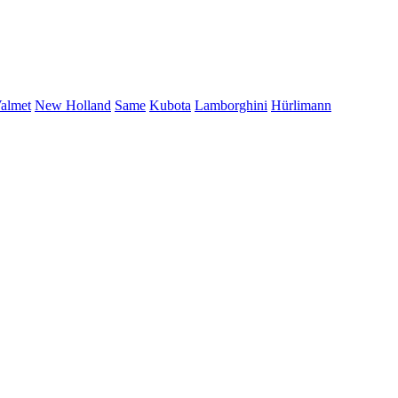
Valmet
New Holland
Same
Kubota
Lamborghini
Hürlimann