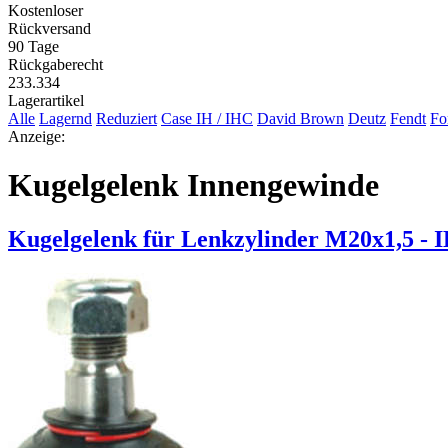
Kostenloser
Rückversand
90 Tage
Rückgaberecht
233.334
Lagerartikel
Alle
Lagernd
Reduziert
Case IH / IHC
David Brown
Deutz
Fendt
Fo
Anzeige:
Kugelgelenk Innengewinde
Kugelgelenk für Lenkzylinder M20x1,5 - 