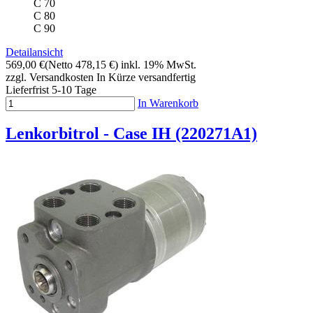
C 70
C 80
C 90
Detailansicht
569,00 €
(Netto 478,15 €)
inkl. 19% MwSt.
zzgl. Versandkosten
In Kürze versandfertig
Lieferfrist 5-10 Tage
In Warenkorb
Lenkorbitrol - Case IH (220271A1)