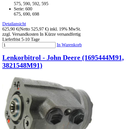
575, 590, 592, 595
Serie: 600
675, 690, 698
Detailansicht
625,90 €
(Netto 525,97 €)
inkl. 19% MwSt.
zzgl. Versandkosten
In Kürze versandfertig
Lieferfrist 5-10 Tage
In Warenkorb
Lenkorbitrol - John Deere (1695444M91,
3821548M91)