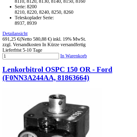
8110, 8120, 8130, 8140, 8150, 8160
Serie: 8200
8210, 8220, 8240, 8250, 8260
Teleskoplader Serie:
8937, 8939
Detailansicht
691,25 €
(Netto 580,88 €)
inkl. 19% MwSt.
zzgl. Versandkosten
In Kürze versandfertig
Lieferfrist 5-10 Tage
In Warenkorb
Lenkorbitrol OSPC 150 OR - Ford
(F0NN3A244AA, 81863664)