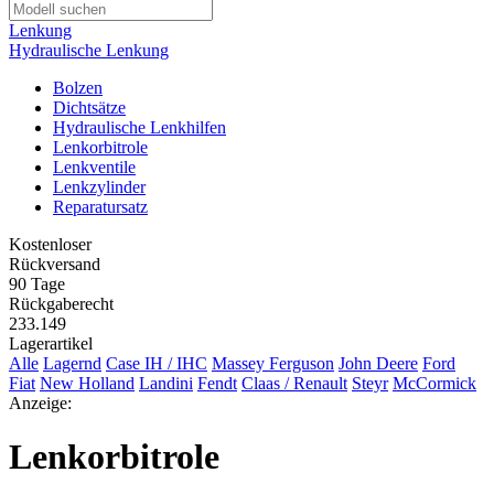
Lenkung
Hydraulische Lenkung
Bolzen
Dichtsätze
Hydraulische Lenkhilfen
Lenkorbitrole
Lenkventile
Lenkzylinder
Reparatursatz
Kostenloser
Rückversand
90 Tage
Rückgaberecht
233.149
Lagerartikel
Alle
Lagernd
Case IH / IHC
Massey Ferguson
John Deere
Ford
Fiat
New Holland
Landini
Fendt
Claas / Renault
Steyr
McCormick
Anzeige:
Lenkorbitrole