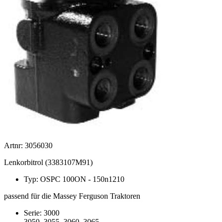
Artnr: 3056030
Lenkorbitrol (3383107M91)
Typ: OSPC 100ON - 150n1210
passend für die Massey Ferguson Traktoren
Serie: 3000
3050, 3055, 3060, 3065