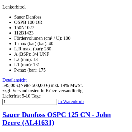
Lenkorbitrol
Sauer Danfoss
OSPB 100 OR
150N1027
112B1423
Fördervolumen (cm³ / U): 100
T max (bar) (bar): 40
L,R max. (bar): 280
A (BSP): 3/4 UNF
L2 (mm): 13
L1 (mm): 131
P-max (bar): 175
Detailansicht
595,00 €
(Netto 500,00 €)
inkl. 19% MwSt.
zzgl. Versandkosten
In Kürze versandfertig
Lieferfrist 5-10 Tage
In Warenkorb
Sauer Danfoss OSPC 125 CN - John
Deere (AL41631)