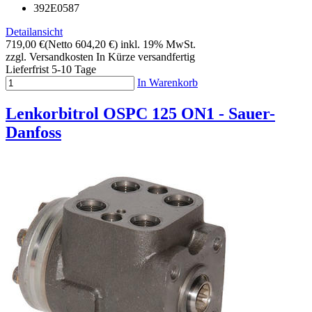
392E0587
Detailansicht
719,00 €
(Netto 604,20 €)
inkl. 19% MwSt.
zzgl. Versandkosten
In Kürze versandfertig
Lieferfrist 5-10 Tage
In Warenkorb
Lenkorbitrol OSPC 125 ON1 - Sauer-
Danfoss