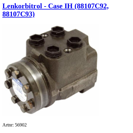
Lenkorbitrol - Case IH (88107C92,
88107C93)
Artnr: 56902