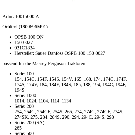
Artnr: 10015000.A
Orbitrol (1809696M91)
OPSB 100 ON
150-0027
031C1834
Hersteller: Sauer-Danfoss OSPB 100-150-0027
passend für die Massey Ferguson Traktoren
Serie: 100
154, 154C, 154F, 154S, 154V, 165, 168, 174, 174C, 174F,
174S, 174V, 184, 184F, 184S, 185, 188, 194, 194C, 194F,
194S
Serie: 1000
1014, 1024, 1104, 1114, 1134
Serie: 200
254, 254C, 254CF, 254S, 265, 274, 274C, 274CF, 274S,
274SK, 275, 284, 284S, 290, 294, 294C, 294S, 298
Serie: 200 (SA)
265
Serie: 500