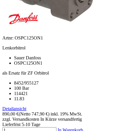
Artnr: OSPC125ON1
Lenkorbitrol
Sauer Danfoss
OSPC125ON1
als Ersatz für ZF Orbitrol
8452/955127
100 Bar
114421
11.83
Detailansicht
890,00 €
(Netto 747,90 €)
inkl. 19% MwSt.
zzgl. Versandkosten
In Kürze versandfertig
Lieferfrist 5-10 Tage
In Warenkorb