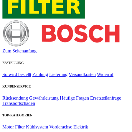
Zum Seitenanfang
BESTELLUNG
So wird bestellt
Zahlung
Lieferung
Versandkosten
Widerruf
KUNDENSERVICE
Rücksendung
Gewährleistung
Häufige Fragen
Ersatzteilanfrage
Transportschäden
TOP-KATEGORIEN
Motor
Filter
Kühlsystem
Vorderachse
Elektrik