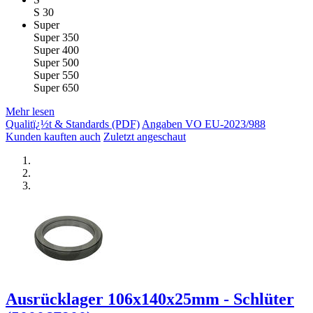
S 30
Super
Super 350
Super 400
Super 500
Super 550
Super 650
Mehr lesen
Qualitï¿½t & Standards (PDF)
Angaben VO EU-2023/988
Kunden kauften auch
Zuletzt angeschaut
Ausrücklager 106x140x25mm - Schlüter