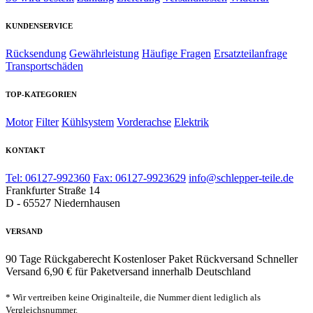
KUNDENSERVICE
Rücksendung
Gewährleistung
Häufige Fragen
Ersatzteilanfrage
Transportschäden
TOP-KATEGORIEN
Motor
Filter
Kühlsystem
Vorderachse
Elektrik
KONTAKT
Tel: 06127-992360
Fax: 06127-9923629
info@schlepper-teile.de
Frankfurter Straße 14
D - 65527 Niedernhausen
VERSAND
90 Tage Rückgaberecht
Kostenloser Paket Rückversand
Schneller
Versand
6,90 € für Paketversand innerhalb Deutschland
* Wir vertreiben keine Originalteile, die Nummer dient lediglich als
Vergleichsnummer.