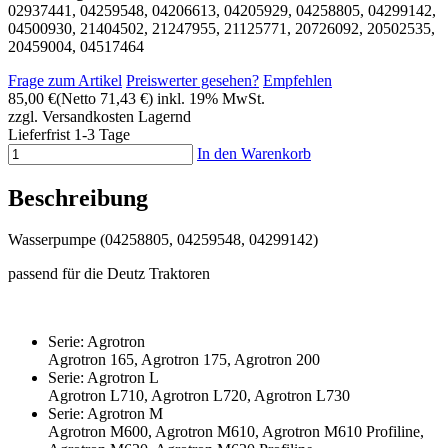
02937441, 04259548, 04206613, 04205929, 04258805, 04299142,
04500930, 21404502, 21247955, 21125771, 20726092, 20502535,
20459004, 04517464
Frage zum Artikel
Preiswerter gesehen?
Empfehlen
85,00 €
(Netto 71,43 €)
inkl. 19% MwSt.
zzgl. Versandkosten
Lagernd
Lieferfrist 1-3 Tage
In den Warenkorb
Beschreibung
Wasserpumpe (04258805, 04259548, 04299142)
passend für die Deutz Traktoren
Serie: Agrotron
Agrotron 165, Agrotron 175, Agrotron 200
Serie: Agrotron L
Agrotron L710, Agrotron L720, Agrotron L730
Serie: Agrotron M
Agrotron M600, Agrotron M610, Agrotron M610 Profiline,