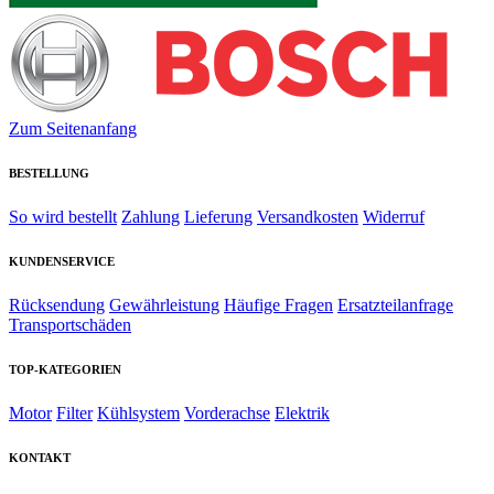
Zum Seitenanfang
BESTELLUNG
So wird bestellt
Zahlung
Lieferung
Versandkosten
Widerruf
KUNDENSERVICE
Rücksendung
Gewährleistung
Häufige Fragen
Ersatzteilanfrage
Transportschäden
TOP-KATEGORIEN
Motor
Filter
Kühlsystem
Vorderachse
Elektrik
KONTAKT