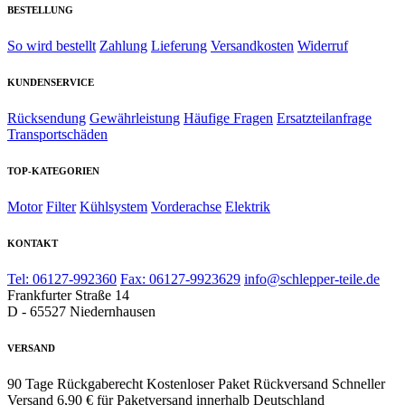
BESTELLUNG
So wird bestellt
Zahlung
Lieferung
Versandkosten
Widerruf
KUNDENSERVICE
Rücksendung
Gewährleistung
Häufige Fragen
Ersatzteilanfrage
Transportschäden
TOP-KATEGORIEN
Motor
Filter
Kühlsystem
Vorderachse
Elektrik
KONTAKT
Tel: 06127-992360
Fax: 06127-9923629
info@schlepper-teile.de
Frankfurter Straße 14
D - 65527 Niedernhausen
VERSAND
90 Tage Rückgaberecht
Kostenloser Paket Rückversand
Schneller
Versand
6,90 € für Paketversand innerhalb Deutschland