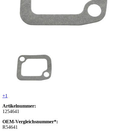
+1
Artikelnummer:
1254641
OEM-Vergleichsnummer*:
R54641