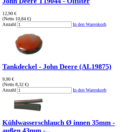
John Deere T19044 - Ölfilter
12,90 €
(Netto 10,84 €)
Anzahl
In den Warenkorb
Tankdeckel - John Deere (AL19875)
9,90 €
(Netto 8,32 €)
Anzahl
In den Warenkorb
Kühlwasserschlauch Ø innen 35mm -
außen 43mm -...