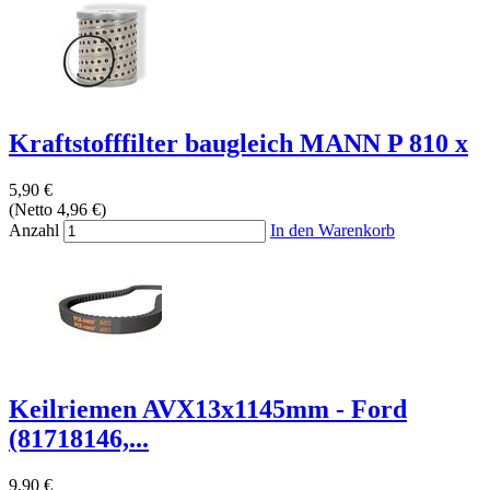
Kraftstofffilter baugleich MANN P 810 x
5,90 €
(Netto 4,96 €)
Anzahl
In den Warenkorb
Keilriemen AVX13x1145mm - Ford
(81718146,...
9,90 €