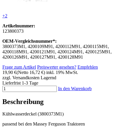
+2
Artikelnummer:
123800373
OEM-Vergleichsnummer*:
3800373M1, 4200109M91, 4200112M91, 4200115M91,
4200118M91, 4200121M91, 4200124M91, 4200125M91,
4200126M91, 4200127M91, 4200128M91
Frage zum Artikel
Preiswerter gesehen?
Empfehlen
19,90 €
(Netto 16,72 €)
inkl. 19% MwSt.
zzgl. Versandkosten
Lagernd
Lieferfrist 1-3 Tage
In den Warenkorb
Beschreibung
Kühlwasserdeckel (3800373M1)
passend bei den Massey Ferguson Traktoren