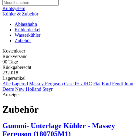
Kühlsystem
Kühler & Zubehör
Ablasshahn
Kühlerdeckel
Wasserkühler
Zubehör
Kostenloser
Rückversand
90 Tage
Rückgaberecht
232.018
Lagerartikel
Alle
Lagernd
Massey Ferguson
Case IH / IHC
Fiat
Ford
Fendt
John
Deere
New Holland
Steyr
Anzeige:
Zubehör
Gummi- Unterlage Kühler - Massey
Ferguson (180705M1)