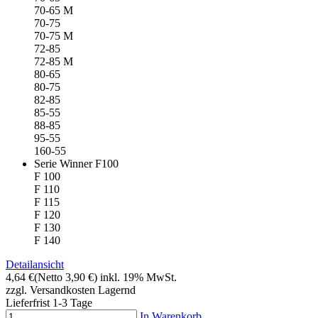
70-65 M
70-75
70-75 M
72-85
72-85 M
80-65
80-75
82-85
85-55
88-85
95-55
160-55
Serie Winner F100
F 100
F 110
F 115
F 120
F 130
F 140
Detailansicht
4,64 €
(Netto 3,90 €)
inkl. 19% MwSt.
zzgl. Versandkosten
Lagernd
Lieferfrist 1-3 Tage
In Warenkorb