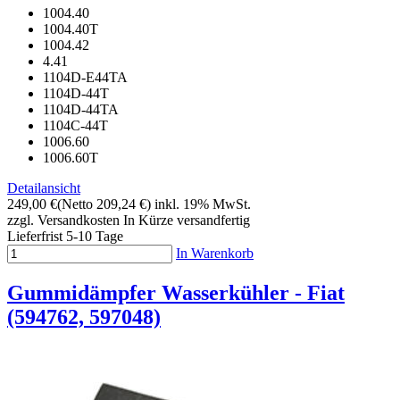
1004.40
1004.40T
1004.42
4.41
1104D-E44TA
1104D-44T
1104D-44TA
1104C-44T
1006.60
1006.60T
Detailansicht
249,00 €
(Netto 209,24 €)
inkl. 19% MwSt.
zzgl. Versandkosten
In Kürze versandfertig
Lieferfrist 5-10 Tage
In Warenkorb
Gummidämpfer Wasserkühler - Fiat
(594762, 597048)