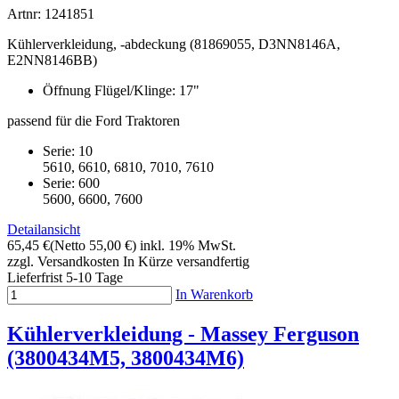
Artnr: 1241851
Kühlerverkleidung, -abdeckung (81869055, D3NN8146A,
E2NN8146BB)
Öffnung Flügel/Klinge: 17"
passend für die Ford Traktoren
Serie: 10
5610, 6610, 6810, 7010, 7610
Serie: 600
5600, 6600, 7600
Detailansicht
65,45 €
(Netto 55,00 €)
inkl. 19% MwSt.
zzgl. Versandkosten
In Kürze versandfertig
Lieferfrist 5-10 Tage
In Warenkorb
Kühlerverkleidung - Massey Ferguson
(3800434M5, 3800434M6)