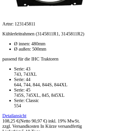
Artnr: 123145811
Kühlerleitrahmen (3145811R1, 3145811R2)
Ø innen: 480mm
Ø außen: 500mm
passend für die IHC Traktoren
Serie: 43
743, 743XL
Serie: 44
644, 744, 844, 844S, 844XL
Serie: 45
745S, 745XL, 845, 845XL
Serie: Classic
554
Detailansicht
108,25 €
(Netto 90,97 €)
inkl. 19% MwSt.
zzgl. Versandkosten
In Kürze versandfertig