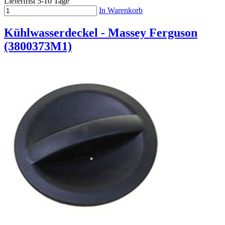
Lieferfrist 5-10 Tage
In Warenkorb
Kühlwasserdeckel - Massey Ferguson
(3800373M1)