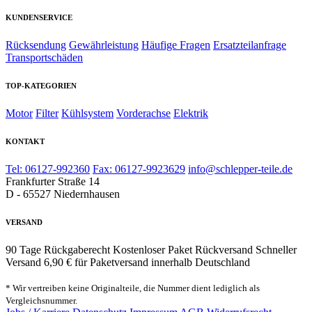
KUNDENSERVICE
Rücksendung
Gewährleistung
Häufige Fragen
Ersatzteilanfrage
Transportschäden
TOP-KATEGORIEN
Motor
Filter
Kühlsystem
Vorderachse
Elektrik
KONTAKT
Tel: 06127-992360
Fax: 06127-9923629
info@schlepper-teile.de
Frankfurter Straße 14
D - 65527 Niedernhausen
VERSAND
90 Tage Rückgaberecht
Kostenloser Paket Rückversand
Schneller
Versand
6,90 € für Paketversand innerhalb Deutschland
* Wir vertreiben keine Originalteile, die Nummer dient lediglich als
Vergleichsnummer.