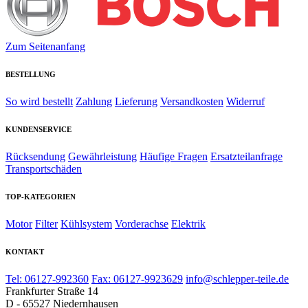
Zum Seitenanfang
BESTELLUNG
So wird bestellt
Zahlung
Lieferung
Versandkosten
Widerruf
KUNDENSERVICE
Rücksendung
Gewährleistung
Häufige Fragen
Ersatzteilanfrage
Transportschäden
TOP-KATEGORIEN
Motor
Filter
Kühlsystem
Vorderachse
Elektrik
KONTAKT
Tel: 06127-992360
Fax: 06127-9923629
info@schlepper-teile.de
Frankfurter Straße 14
D - 65527 Niedernhausen