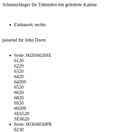
Schmutzfänger für Trittstufen mit gefederte Kabine
Einbauort: rechts
passend für John Deere
Serie: 6020/6020SE
6120
6220
6320
6420
6420S
6520
6620
6820
6920
6920S
SE6520
SE6620
Serie: 6030/6030PR
6230