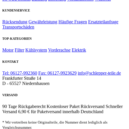
KUNDENSERVICE
Rücksendung
Gewährleistung
Häufige Fragen
Ersatzteilanfrage
Transportschäden
TOP-KATEGORIEN
Motor
Filter
Kühlsystem
Vorderachse
Elektrik
KONTAKT
Tel: 06127-992360
Fax: 06127-9923629
info@schlepper-teile.de
Frankfurter Straße 14
D - 65527 Niedernhausen
VERSAND
90 Tage Rückgaberecht
Kostenloser Paket Rückversand
Schneller
Versand
6,90 € für Paketversand innerhalb Deutschland
* Wir vertreiben keine Originalteile, die Nummer dient lediglich als
Vergleichsnummer.