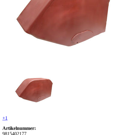
+1
Artikelnummer:
9815402177