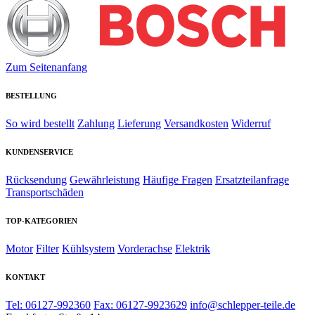
Zum Seitenanfang
BESTELLUNG
So wird bestellt
Zahlung
Lieferung
Versandkosten
Widerruf
KUNDENSERVICE
Rücksendung
Gewährleistung
Häufige Fragen
Ersatzteilanfrage
Transportschäden
TOP-KATEGORIEN
Motor
Filter
Kühlsystem
Vorderachse
Elektrik
KONTAKT
Tel: 06127-992360
Fax: 06127-9923629
info@schlepper-teile.de