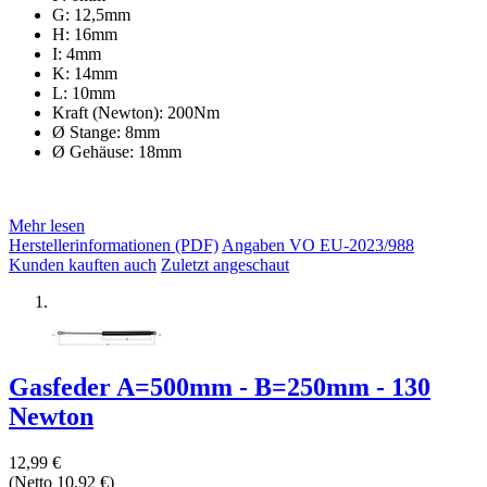
G: 12,5mm
H: 16mm
I: 4mm
K: 14mm
L: 10mm
Kraft (Newton): 200Nm
Ø Stange: 8mm
Ø Gehäuse: 18mm
Mehr lesen
Herstellerinformationen (PDF)
Angaben VO EU-2023/988
Kunden kauften auch
Zuletzt angeschaut
Gasfeder A=500mm - B=250mm - 130
Newton
12,99 €
(Netto 10,92 €)