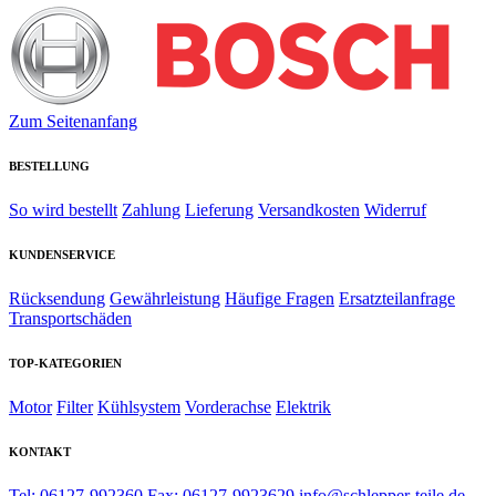
Zum Seitenanfang
BESTELLUNG
So wird bestellt
Zahlung
Lieferung
Versandkosten
Widerruf
KUNDENSERVICE
Rücksendung
Gewährleistung
Häufige Fragen
Ersatzteilanfrage
Transportschäden
TOP-KATEGORIEN
Motor
Filter
Kühlsystem
Vorderachse
Elektrik
KONTAKT
Tel: 06127-992360
Fax: 06127-9923629
info@schlepper-teile.de