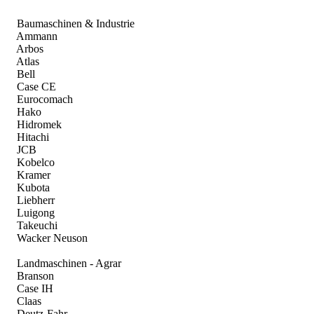
Baumaschinen & Industrie
Ammann
Arbos
Atlas
Bell
Case CE
Eurocomach
Hako
Hidromek
Hitachi
JCB
Kobelco
Kramer
Kubota
Liebherr
Luigong
Takeuchi
Wacker Neuson
Landmaschinen - Agrar
Branson
Case IH
Claas
Deutz-Fahr