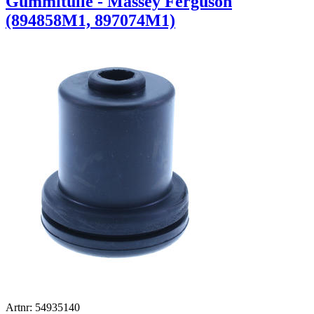
Gummitülle - Massey Ferguson
(894858M1, 897074M1)
Artnr: 54935140