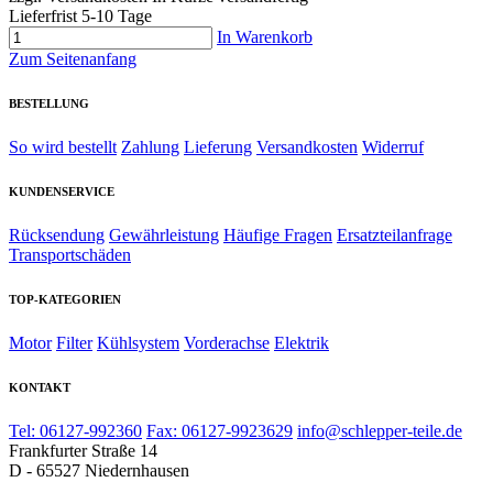
Lieferfrist 5-10 Tage
In Warenkorb
Zum Seitenanfang
BESTELLUNG
So wird bestellt
Zahlung
Lieferung
Versandkosten
Widerruf
KUNDENSERVICE
Rücksendung
Gewährleistung
Häufige Fragen
Ersatzteilanfrage
Transportschäden
TOP-KATEGORIEN
Motor
Filter
Kühlsystem
Vorderachse
Elektrik
KONTAKT
Tel: 06127-992360
Fax: 06127-9923629
info@schlepper-teile.de
Frankfurter Straße 14
D - 65527 Niedernhausen