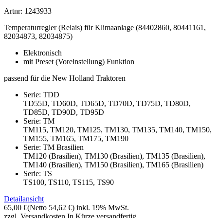
Artnr: 1243933
Temperaturregler (Relais) für Klimaanlage (84402860, 80441161,
82034873, 82034875)
Elektronisch
mit Preset (Voreinstellung) Funktion
passend für die New Holland Traktoren
Serie: TDD
TD55D, TD60D, TD65D, TD70D, TD75D, TD80D,
TD85D, TD90D, TD95D
Serie: TM
TM115, TM120, TM125, TM130, TM135, TM140, TM150,
TM155, TM165, TM175, TM190
Serie: TM Brasilien
TM120 (Brasilien), TM130 (Brasilien), TM135 (Brasilien),
TM140 (Brasilien), TM150 (Brasilien), TM165 (Brasilien)
Serie: TS
TS100, TS110, TS115, TS90
Detailansicht
65,00 €
(Netto 54,62 €)
inkl. 19% MwSt.
zzgl. Versandkosten
In Kürze versandfertig