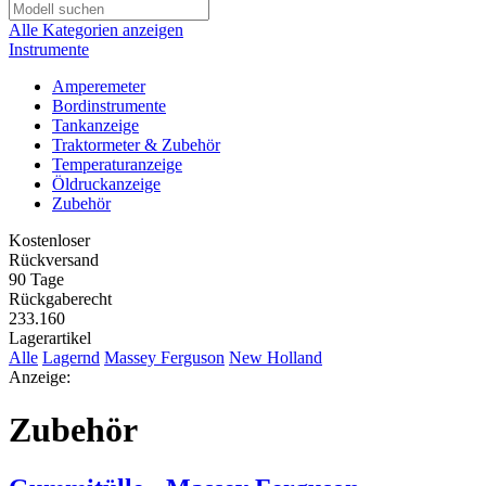
Alle Kategorien anzeigen
Instrumente
Amperemeter
Bordinstrumente
Tankanzeige
Traktormeter & Zubehör
Temperaturanzeige
Öldruckanzeige
Zubehör
Kostenloser
Rückversand
90 Tage
Rückgaberecht
233.160
Lagerartikel
Alle
Lagernd
Massey Ferguson
New Holland
Anzeige:
Zubehör