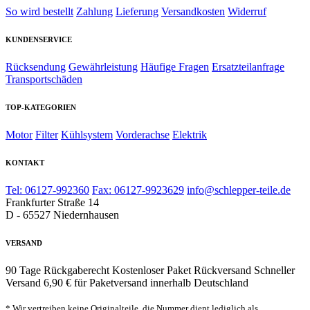
So wird bestellt
Zahlung
Lieferung
Versandkosten
Widerruf
KUNDENSERVICE
Rücksendung
Gewährleistung
Häufige Fragen
Ersatzteilanfrage
Transportschäden
TOP-KATEGORIEN
Motor
Filter
Kühlsystem
Vorderachse
Elektrik
KONTAKT
Tel: 06127-992360
Fax: 06127-9923629
info@schlepper-teile.de
Frankfurter Straße 14
D - 65527 Niedernhausen
VERSAND
90 Tage Rückgaberecht
Kostenloser Paket Rückversand
Schneller
Versand
6,90 € für Paketversand innerhalb Deutschland
* Wir vertreiben keine Originalteile, die Nummer dient lediglich als