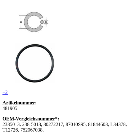
+2
Artikelnummer:
481905
OEM-Vergleichsnummer*:
2385013, 238-5013, 80272217, 87010S95, 81844608, L34378,
T12726, 752067038,