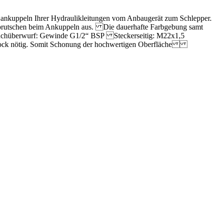
s ankuppeln Ihrer Hydraulikleitungen vom Anbaugerät zum Schlepper.
brutschen beim Ankuppeln aus. Die dauerhafte Farbgebung samt
lauchüberwurf: Gewinde G1/2“ BSP Steckerseitig: M22x1,5
bstock nötig. Somit Schonung der hochwertigen Oberfläche