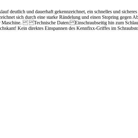
uf deutlich und dauerhaft gekennzeichnet, ein schnelles und sichere
hnet sich durch eine starke Rändelung und einen Stopring gegen A
an Ihrer Maschine. Technische Daten: Einschraubseitig hin zum Sch
chskant! Kein direktes Einspannen des Kennfixx-Griffes im Schrau