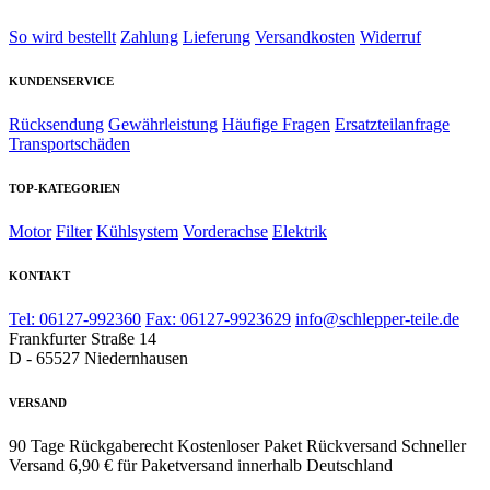
So wird bestellt
Zahlung
Lieferung
Versandkosten
Widerruf
KUNDENSERVICE
Rücksendung
Gewährleistung
Häufige Fragen
Ersatzteilanfrage
Transportschäden
TOP-KATEGORIEN
Motor
Filter
Kühlsystem
Vorderachse
Elektrik
KONTAKT
Tel: 06127-992360
Fax: 06127-9923629
info@schlepper-teile.de
Frankfurter Straße 14
D - 65527 Niedernhausen
VERSAND
90 Tage Rückgaberecht
Kostenloser Paket Rückversand
Schneller
Versand
6,90 € für Paketversand innerhalb Deutschland