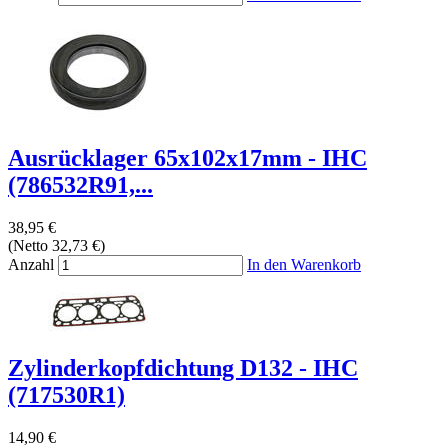
Ausrücklager 65x102x17mm - IHC
(786532R91,...
38,95 €
(Netto 32,73 €)
Anzahl
In den Warenkorb
Zylinderkopfdichtung D132 - IHC
(717530R1)
14,90 €