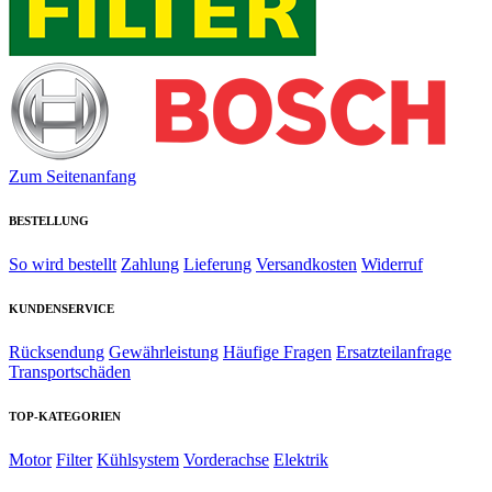
Zum Seitenanfang
BESTELLUNG
So wird bestellt
Zahlung
Lieferung
Versandkosten
Widerruf
KUNDENSERVICE
Rücksendung
Gewährleistung
Häufige Fragen
Ersatzteilanfrage
Transportschäden
TOP-KATEGORIEN
Motor
Filter
Kühlsystem
Vorderachse
Elektrik