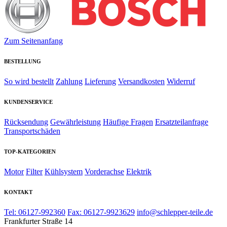
Zum Seitenanfang
BESTELLUNG
So wird bestellt
Zahlung
Lieferung
Versandkosten
Widerruf
KUNDENSERVICE
Rücksendung
Gewährleistung
Häufige Fragen
Ersatzteilanfrage
Transportschäden
TOP-KATEGORIEN
Motor
Filter
Kühlsystem
Vorderachse
Elektrik
KONTAKT
Tel: 06127-992360
Fax: 06127-9923629
info@schlepper-teile.de
Frankfurter Straße 14