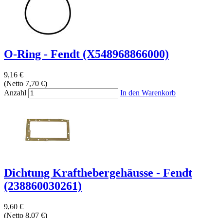
O-Ring - Fendt (X548968866000)
9,16 €
(Netto 7,70 €)
Anzahl
In den Warenkorb
Dichtung Krafthebergehäusse - Fendt
(238860030261)
9,60 €
(Netto 8,07 €)