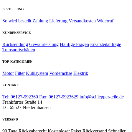
BESTELLUNG
So wird bestellt
Zahlung
Lieferung
Versandkosten
Widerruf
KUNDENSERVICE
Rücksendung
Gewährleistung
Häufige Fragen
Ersatzteilanfrage
Transportschäden
TOP-KATEGORIEN
Motor
Filter
Kühlsystem
Vorderachse
Elektrik
KONTAKT
Tel: 06127-992360
Fax: 06127-9923629
info@schlepper-teile.de
Frankfurter Straße 14
D - 65527 Niedernhausen
VERSAND
90 Tage Rückgaberecht
Kostenloser Paket Rückversand
Schneller