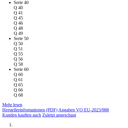
Serie 40
Q 40
Q 41
Q 45
Q 46
Q 48
Q 49
Serie 50
Q 50
Q 51
Q 55
Q 56
Q 58
Serie 60
Q 60
Q 61
Q 65
Q 66
Q 68
Mehr lesen
Herstellerinformationen (PDF)
Angaben VO EU-2023/988
Kunden kauften auch
Zuletzt angeschaut