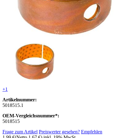
+1
Artikelnummer:
5018515.1
OEM-Vergleichsnummer*:
5018515
Frage zum Artikel
Preiswerter gesehen?
Empfehlen
1,99 €
(Netto 1,67 €)
inkl. 19% MwSt.