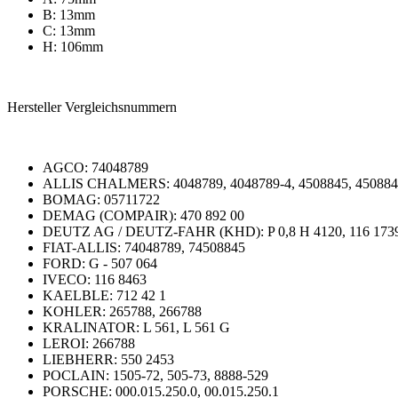
B: 13mm
C: 13mm
H: 106mm
Hersteller Vergleichsnummern
AGCO: 74048789
ALLIS CHALMERS: 4048789, 4048789-4, 4508845, 45088
BOMAG: 05711722
DEMAG (COMPAIR): 470 892 00
DEUTZ AG / DEUTZ-FAHR (KHD): P 0,8 H 4120, 116 1739
FIAT-ALLIS: 74048789, 74508845
FORD: G - 507 064
IVECO: 116 8463
KAELBLE: 712 42 1
KOHLER: 265788, 266788
KRALINATOR: L 561, L 561 G
LEROI: 266788
LIEBHERR: 550 2453
POCLAIN: 1505-72, 505-73, 8888-529
PORSCHE: 000.015.250.0, 00.015.250.1