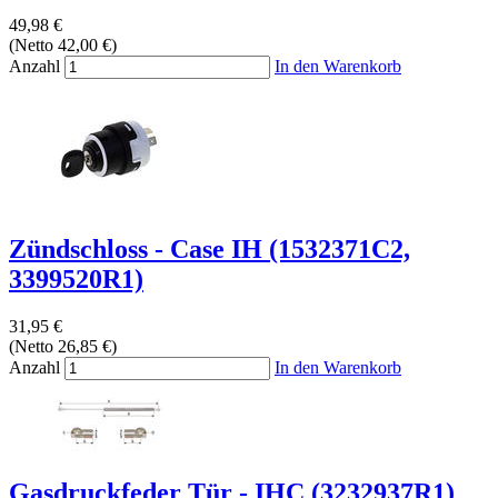
49,98 €
(Netto 42,00 €)
Anzahl
In den Warenkorb
Zündschloss - Case IH (1532371C2,
3399520R1)
31,95 €
(Netto 26,85 €)
Anzahl
In den Warenkorb
Gasdruckfeder Tür - IHC (3232937R1)