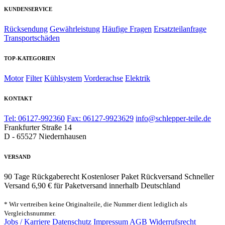
KUNDENSERVICE
Rücksendung
Gewährleistung
Häufige Fragen
Ersatzteilanfrage
Transportschäden
TOP-KATEGORIEN
Motor
Filter
Kühlsystem
Vorderachse
Elektrik
KONTAKT
Tel: 06127-992360
Fax: 06127-9923629
info@schlepper-teile.de
Frankfurter Straße 14
D - 65527 Niedernhausen
VERSAND
90 Tage Rückgaberecht
Kostenloser Paket Rückversand
Schneller
Versand
6,90 € für Paketversand innerhalb Deutschland
* Wir vertreiben keine Originalteile, die Nummer dient lediglich als
Vergleichsnummer.
Jobs / Karriere
Datenschutz
Impressum
AGB
Widerrufsrecht